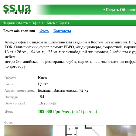
Подать Объявле
ОБЪЯВЛЕНИЯ
Недвижимость
:
Офисы
:
Киев
: Сдают
Текст обьявления
|
Фото
|
Контакты
Аренда офиса с видом на Олимпийский стадион и Костёл. Без комиссии. Пре
ТОК. Олимпийский, супер ремонт ЕВРО, кондиционеры, скоростной, паркинг,
13 эт. / 26 эт. , 194 кв. м, 125 кв. м зал свободной планировки, 2 кабинета
мебель.
метро Олимпийская и в рестораны, клубы, маркеты пешком, отличная инфрас
по договору
Киев
Область:
Центр
Район:
Большая Васильковская 72 72
Адрес и номер дома:
194
Площадь:
13/26 лифт
Этаж / этажей:
Цена:
109 000 Грн./мес.
(562 Грн./m2)
Фото: