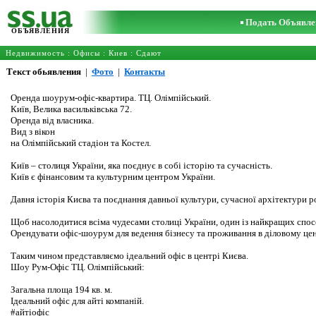
Подать Объявле
ОБЪЯВЛЕНИЯ
Недвижимость
:
Офисы
:
Киев
: Сдают
Текст обьявления
|
Фото
|
Контакты
Оренда шоурум-офіс-квартира. ТЦ. Олімпійський.
Київ, Велика васильківська 72.
Оренда від власника.
Вид з вікон
на Олімпійський стадіон та Костел.
Київ – столиця України, яка поєднує в собі історію та сучасність.
Київ є фінансовим та культурним центром України.
Давня історія Києва та поєднання давньої культури, сучасної архітектури р
Щоб насолодитися всіма чудесами столиці України, один із найкращих спосо
Орендувати офіс-шоурум для ведення бізнесу та проживання в діловому цен
Таким чином представляємо ідеальний офіс в центрі Києва.
Шоу Рум-Офіс ТЦ. Олімпійський:
Загальна площа 194 кв. м.
Ідеальний офіс для айті компаній.
#айтіофіс