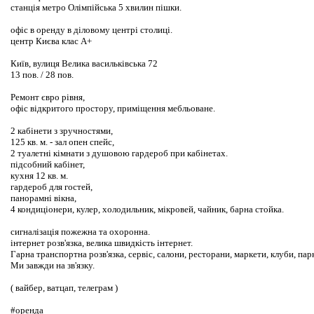
станція метро Олімпійська 5 хвилин пішки.
офіс в оренду в діловому центрі столиці.
центр Києва клас А+
Київ, вулиця Велика васильківська 72
13 пов. / 28 пов.
Ремонт євро рівня,
офіс відкритого простору, приміщення мебльоване.
2 кабінети з зручностями,
125 кв. м. - зал опен спейс,
2 туалетні кімнати з душовою гардероб при кабінетах.
підсобний кабінет,
кухня 12 кв. м.
гардероб для гостей,
панорамні вікна,
4 кондиціонери, кулер, холодильник, мікровей, чайник, барна стойка.
сигналізація пожежна та охоронна.
інтернет розв'язка, велика швидкість інтернет.
Гарна транспортна розв'язка, сервіс, салони, ресторани, маркети, клуби, пар
Ми завжди на зв'язку.
( вайбер, ватцап, телеграм )
#оренда