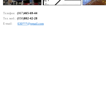
Телефон:
(067)
465-69-44
Тел. моб.:
(050)
802-42-28
E-mail:
030***@gmаil.соm