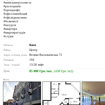
#київсканерухомість
#ріелторкиїв
#орендаофіс
#офісолімпійский
#офісвідвласника
#безкомісії
#шоурум
#квартира
#квартирастудія
#студія
Киев
Область:
Центр
Район:
Велика Васильківська 72
Адрес и номер дома:
194
Площадь:
13/28 лифт
Этаж / этажей:
Цена:
85 000 Грн./мес.
(438 Грн./m2)
Фото: