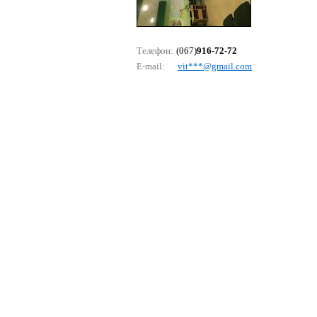
Телефон:
(067)
916-72-72
E-mail:
vit***@gmаil.соm