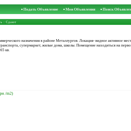
Подать Объявление
Мои Объявления
Поиск Объявле
ть
: Сдают
ммерческого назначения в районе Металлургов. Локация- видное активное ме
транспорта, супермаркет, жилые дома, школы. Помещение находиться на перво
65 кв.
Грн./m2)