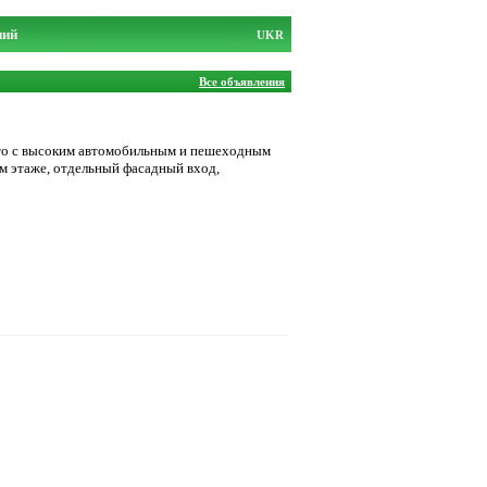
ний
UKR
Все объявления
сто с высоким автомобильным и пешеходным
м этаже, отдельный фасадный вход,