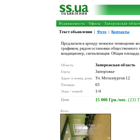
ОБЪЯВЛЕНИЯ
Недвижимость
:
Офисы
:
Запорожская облас
Текст обьявления
|
Фото
|
Контакты
Предлагаем в аренду нежилое помещение ко
трафиком, рядом остановки общественного 
кондиционер, сигнализация. Общая площадь 
Запорожская область
Область:
Запорожье
Город:
Ул. Металлургов 12
Адрес и номер дома:
65
Площадь:
1/4
Этаж / этажей:
Цена:
15 000 Грн./мес.
(231 
Фото: