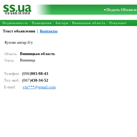
Подать Объявле
ОБЪЯВЛЕНИЯ
Недвижимость
:
Помещения
:
Ангары
:
Винницкая область
: Покупают
Текст обьявления
|
Контакты
Куплю ангар б/у
Винницкая область
Область:
Винница
Город:
Телефон:
(096)
903-98-43
Тел. моб.:
(067)
430-34-52
E-mail:
vin***@gmаil.соm