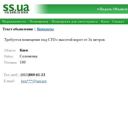
Подать Объявле
ОБЪЯВЛЕНИЯ
Недвижимость
:
Помещения
:
Помещения для автосервиса
:
Киев
: Снимут
Текст обьявления
|
Контакты
Требуется помещение под СТО с высотой ворот от 3х метров.
Киев
Область:
Соломенка
Район:
100
Площадь:
Тел. моб.:
(063)
869-61-23
E-mail:
bеn***@uкr.nеt