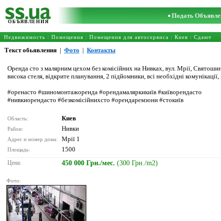
Подать Объявле
ОБЪЯВЛЕНИЯ
Недвижимость
:
Помещения
:
Помещения для автосервиса
:
Киев
: Сдают
Текст обьявления
|
Фото
|
Контакты
Оренда сто з малярним цехом без комісійних на Нивках, вул. Мрії, Святошин
висока стеля, відкрите планування, 2 підйомники, всі необхідні комунікації, 
#оренасто #шиномонтажоренда #орендамаляркикиїв #київорендасто
#нивкиорендасто #безкомісійнихсто #орендаремзони #стокиїв
Киев
Область:
Нивки
Район:
Мрії 1
Адрес и номер дома:
1500
Площадь:
Цена:
450 000 Грн./мес.
(300 Грн./m2)
Фото: