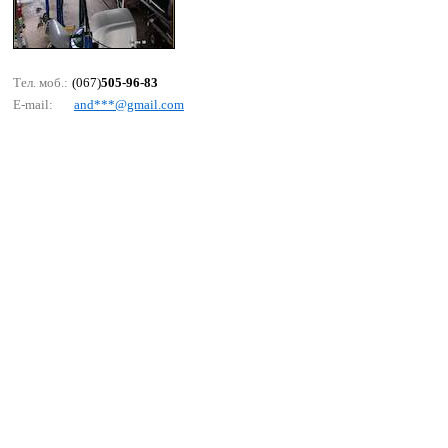
Тел. моб.:
(067)
505-96-83
E-mail:
аnd***@gmаil.соm