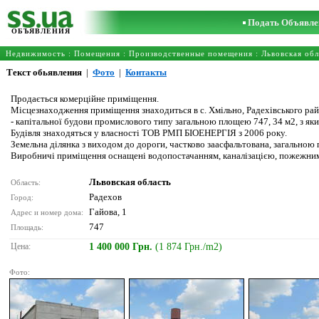
Подать Объявле
ОБЪЯВЛЕНИЯ
Недвижимость
:
Помещения
:
Производственные помещения
:
Львовская обл
Текст обьявления
|
Фото
|
Контакты
Продається комерційне приміщення.
Місцезнаходження приміщення знаходиться в с. Хмільно, Радехівського району
- капітальної будови промислового типу загальною площею 747, 34 м2, з як
Будівля знаходяться у власності ТОВ РМП БІОЕНЕРГІЯ з 2006 року.
Земельна ділянка з виходом до дороги, частково заасфальтована, загальною 
Виробничі приміщення оснащені водопостачанням, каналізацією, пожежним
Львовская область
Область:
Радехов
Город:
Гайова, 1
Адрес и номер дома:
747
Площадь:
Цена:
1 400 000 Грн.
(1 874 Грн./m2)
Фото: