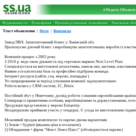
Подать Объявле
ОБЪЯВЛЕНИЯ
Недвижимость
:
Помещения
:
Производственные помещения
:
Львовская обл
Текст обьявления
|
Фото
|
Контакты
Завод ПВХ. Запатентований бізнес у Львівській обл.
Пропонуємо діючий бізнес з виробництва запатентованих виробів із пласт
Компанія працює з 2002 року.
З 2016 р. веде свою діяльність під торговою маркою Next Level Plast.
Спеціалізується на виготовлені штахетника, панель пвх, вагонки, пластикови
Наявна уся клієнтська база та професійно підібрана команда.
Інтернет ресурси (сайти, соц. мережі, площадки )
Усі напрацювання за період існування компанії задокументовано.
Робота велась у СRM системі, 1C, Bitrix.
Постійний збут у Німеччину, досвід роботи з іншими європейськими країнам
Співпраця із приватними особами, виробництвами та держустановами, готе
Продукція представлена у мережі Епіцентр.
Неодноразово приймали участь у тендерах. Є угода по виготовленню індив
Можливий продаж комплексно та окремо двома варіантами.
1) Земля + будівлі (вказана ціна в оголошені)
2) Обладнання + фірма “Некст Левел Пласт” (обговорюється окремо)