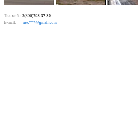
Тел. моб.:
3(806)
793-37-30
E-mail:
nех***@gmаil.соm