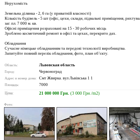
Нерухомість
Земельна ділянка - 2, 6 га (у приватній власності)
Кількість будівель - 5 шт (офіс, цехи, склади, підвальні приміщення, рихтува
заг. пл. 7 000 м. кв.
Офісні приміщення розраховані на 15 - 30 робочих місць
Зроблено косметичний ремонт в офісі та цехах, перекрито дах.
Обладнання
Cучасне німецьке обладнанням та передові технології виробництва.
Запитуйте повний перелік обладнання, фото, план об’єкту.
Львовская область
Область:
Червоноград
Город:
Смт Жвирка. вул Львівська 1 1
Адрес и номер дома:
7000
Площадь:
Цена:
21 000 000 Грн.
(3 000 Грн./m2)
Фото: