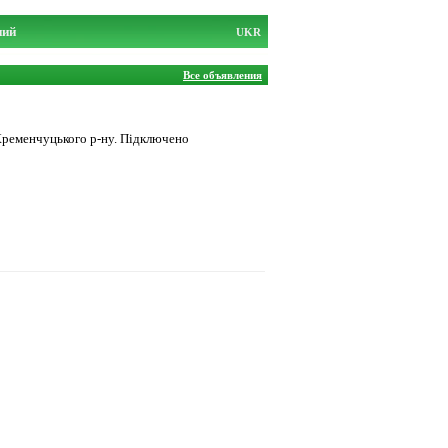
ний
UKR
Все объявления
 Кременчуцького р-ну. Підключено