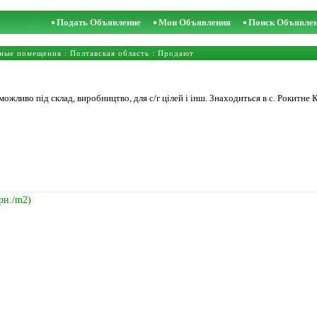
Подать Объявление
Мои Объявления
Поиск Объявле
ные помещения
:
Полтавская область
: Продают
ожливо під склад, виробництво, для с/г цілей і інш. Знаходиться в с. Рокитне
Грн./m2)