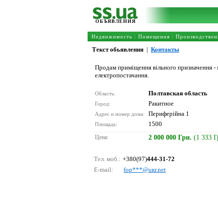
ОБЪЯВЛЕНИЯ
Недвижимость
:
Помещения
:
Производствен
Текст обьявления
|
Контакты
Продам приміщення вільного призначення - м
електропостачання.
Полтавская область
Область:
Ракитное
Город:
Периферійна 1
Адрес и номер дома:
1500
Площадь:
Цена:
2 000 000 Грн.
(1 333 
Тел. моб.:
+380(97)
444-31-72
E-mail:
fор***@uкr.nеt