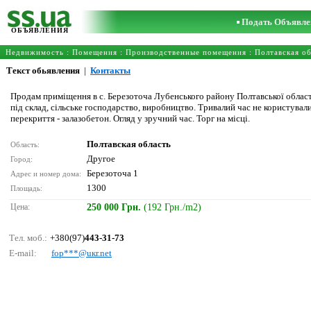
Подать Объявле
ОБЪЯВЛЕНИЯ
Недвижимость
:
Помещения
:
Производственные помещения
:
Полтавская об
Текст обьявления
|
Контакты
Продам приміщення в с. Березоточа Лубенського району Полтавської області
під склад, сільське господарство, виробництво. Тривалий час не користували
перекриття - залазобетон. Огляд у зручний час. Торг на місці.
Полтавская область
Область:
Другое
Город:
Березоточа 1
Адрес и номер дома:
1300
Площадь:
Цена:
250 000 Грн.
(192 Грн./m2)
Тел. моб.:
+380(97)
443-31-73
E-mail:
fор***@uкr.nеt