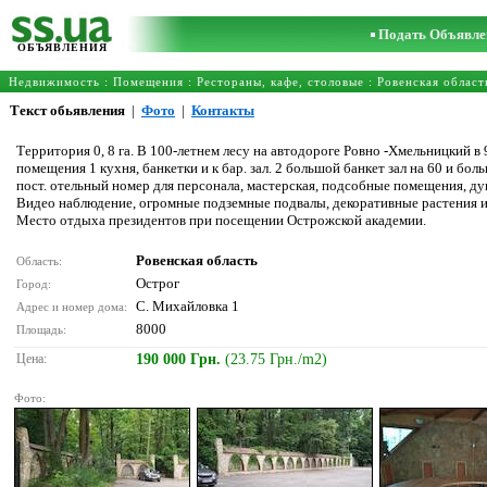
Подать Объявле
ОБЪЯВЛЕНИЯ
Недвижимость
:
Помещения
:
Рестораны, кафе, столовые
:
Ровенская област
Текст обьявления
|
Фото
|
Контакты
Территория 0, 8 га. В 100-летнем лесу на автодороге Ровно -Хмельницкий в 
помещения 1 кухня, банкетки и к бар. зал. 2 большой банкет зал на 60 и боль
пост. отельный номер для персонала, мастерская, подсобные помещения, душ,
Видео наблюдение, огромные подземные подвалы, декоративные растения и 
Место отдыха президентов при посещении Острожской академии.
Ровенская область
Область:
Острог
Город:
С. Михайловка 1
Адрес и номер дома:
8000
Площадь:
Цена:
190 000 Грн.
(23.75 Грн./m2)
Фото: