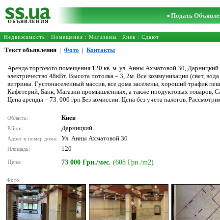
Подать Объявле
ОБЪЯВЛЕНИЯ
Недвижимость
:
Помещения
:
Магазины
:
Киев
: Сдают
Текст обьявления
|
Фото
|
Контакты
Аренда торгового помещения 120 кв. м. ул. Анны Ахматовой 30, Дарницкий 
электричество 48кВт. Высота потолка – 3, 2м. Все коммуникации (свет, вод
витрины. Густонаселенный массив, все дома заселены, хороший трафик пе
Кафетерий, Банк, Магазин промышленных, а также продуктовых товаров, Сал
Цена аренды – 73. 000 грн Без комиссии. Цена без учета налогов. Рассмот
Киев
Область:
Дарницкий
Район:
Ул. Анны Ахматовой 30
Адрес и номер дома:
120
Площадь:
Цена:
73 000 Грн./мес.
(608 Грн./m2)
Фото: