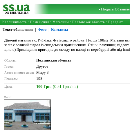
Подать Объявле
ОБЪЯВЛЕНИЯ
Недвижимость
:
Помещения
:
Магазины
:
Полтавская область
: Продают
Текст обьявления
|
Фото
|
Контакты
Діючий магазин в с. Рябківка Чутівського району. Площа 198м2. Магазин явл
залів є великий підвал із складським приміщенням. Стіни- ракушняк, підлог
ціною) Приміщення пригодне до складу по площі та перебудові або під інші 
Полтавская область
Область:
Другое
Город:
Миру 3
Адрес и номер дома:
198
Площадь:
Цена:
100 Грн.
(0.51 Грн./m2)
Фото: