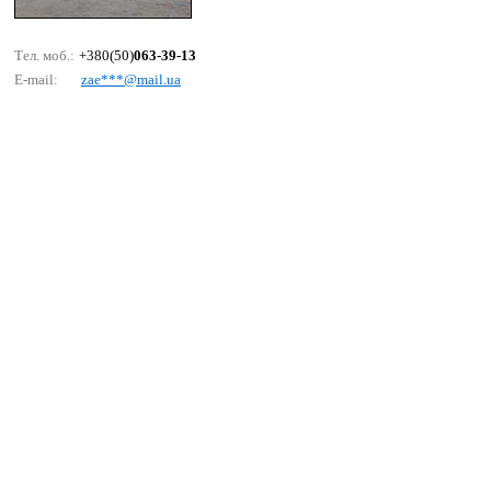
Тел. моб.:
+380(50)
063-39-13
E-mail:
zае***@mаil.uа