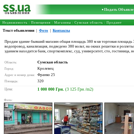
Подать Объявле
ОБЪЯВЛЕНИЯ
Недвижимость
:
Помещения
:
Магазины
:
Сумская область
: Продают
Текст обьявления
|
Фото
|
Контакты
Продам здание бывший магазин общая площадь 380 м кв торговая площадь 3
водопровод, канализация, подведено 380 вольт, на окнах решетки и роллеты,
зданием находится банк, спорткомплекс, суд, университет, сто, гостиница, нов
Сумская область
Область:
Кролевец
Город:
Франко 25
Адрес и номер дома:
320
Площадь:
Цена:
1 000 000 Грн.
(3 125 Грн./m2)
Фото: