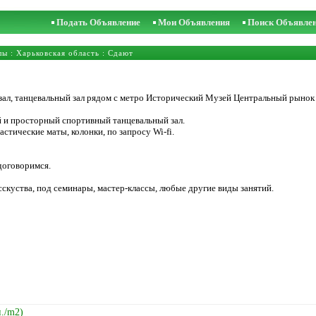
Подать Объявление
Мои Объявления
Поиск Объявле
лы
:
Харьковская область
: Сдают
тзал, танцевальный зал рядом с метро Исторический Музей Центральный рынок
 и просторный спортивный танцевальный зал.
астические маты, колонки, по запросу Wi-fi.
договоримся.
исскуства, под семинары, мастер-классы, любые другие виды занятий.
н./m2)