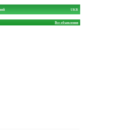
ний
UKR
Все объявления