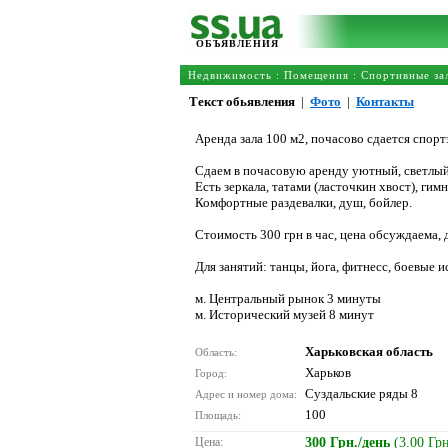
ОБЪЯВЛЕНИЯ
Недвижимость
:
Помещения
:
Спортивные за
Текст обьявления
|
Фото
|
Контакты
Аренда зала 100 м2, почасово сдается спор
Сдаем в почасовую аренду уютный, светлый
Есть зеркала, татами (ласточкин хвост), гимн
Комфортные раздевалки, душ, бойлер.
Стоимость 300 грн в час, цена обсуждаема, 
Для занятий: танцы, йога, фитнесс, боевые 
м. Центральный рынок 3 минуты
м. Исторический музей 8 минут
Харьковская область
Область:
Харьков
Город:
Суздальские ряды 8
Адрес и номер дома:
100
Площадь:
Цена:
300 Грн./день
(3.00 Гр