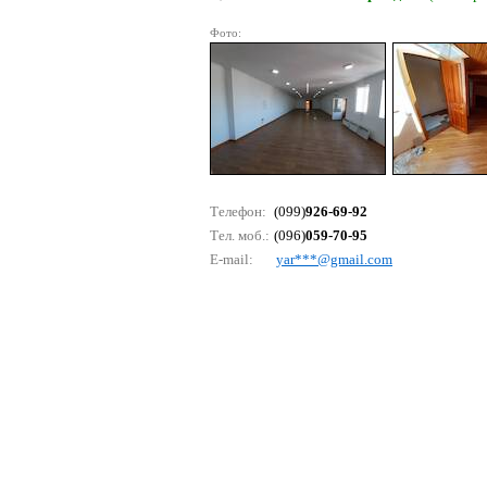
Фото:
Телефон:
(099)
926-69-92
Тел. моб.:
(096)
059-70-95
E-mail:
yаr***@gmаil.соm