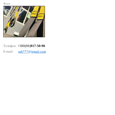
Фото:
Телефон:
+380(96)
917-50-96
E-mail:
sаh***@gmаil.соm