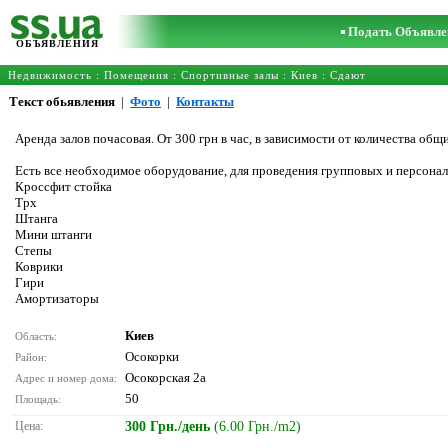
Подать Объявле
ОБЪЯВЛЕНИЯ
Недвижимость
:
Помещения
:
Спортивные залы
:
Киев
: Сдают
Текст обьявления
|
Фото
|
Контакты
Аренда залов почасовая. От 300 грн в час, в зависимости от количества об
Есть все необходимое оборудование, для проведения групповых и персона
Кроссфит стойка
Трх
Штанга
Мини штанги
Степы
Коврики
Гири
Амортизаторы
Киев
Область:
Осокорки
Район:
Осокорская 2а
Адрес и номер дома:
50
Площадь:
Цена:
300 Грн./день
(6.00 Грн./m2)