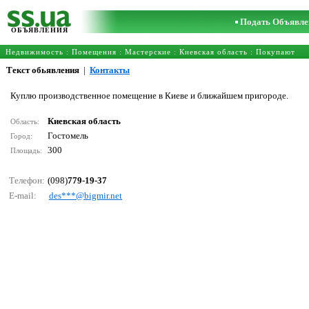
Подать Объявле
ОБЪЯВЛЕНИЯ
Недвижимость
:
Помещения
:
Мастерские
:
Киевская область
: Покупают
Текст обьявления
|
Контакты
Куплю производственное помещение в Киеве и ближайшем пригороде.
Киевская область
Область:
Гостомель
Город:
300
Площадь:
Телефон:
(098)
779-19-37
E-mail:
dеs***@bigmir.nеt