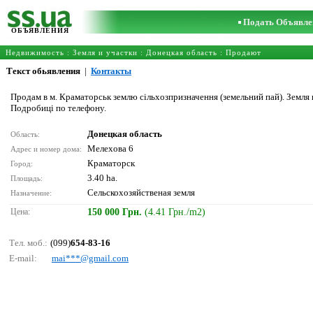
Подать Объявле
ОБЪЯВЛЕНИЯ
Недвижимость
:
Земля и участки
:
Донецкая область
: Продают
Текст обьявления
|
Контакты
Продам в м. Краматорськ землю сільхозпризначення (земельний пай). Земля не
Подробиці по телефону.
Донецкая область
Область:
Мелехова 6
Адрес и номер дома:
Краматорск
Город:
3.40 ha.
Площадь:
Сельскохозяйственая земля
Назначение:
Цена:
150 000 Грн.
(4.41 Грн./m2)
Тел. моб.:
(099)
654-83-16
E-mail:
mаi***@gmаil.соm