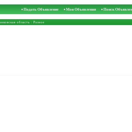
Подать Объявление
Мои Объявления
Поиск Объявле
нковская область
: Разное