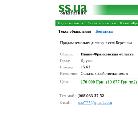
ОБЪЯВЛЕНИЯ
Недвижимость
:
Земля и участки
:
Ивано-Фра
Текст обьявления
|
Контакты
Продам земельну ділянку в селі Березівка
Ивано-Франковская область
Область:
Другое
Город:
15.63
Площадь:
Сельскохозяйственая земля
Назначение:
Цена:
170 000 Грн.
(10 877 Грн./m2)
Тел. моб.:
(068)
033-57-52
E-mail:
nаz***@gmаil.соm