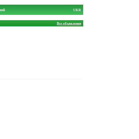
ний
UKR
Все объявления