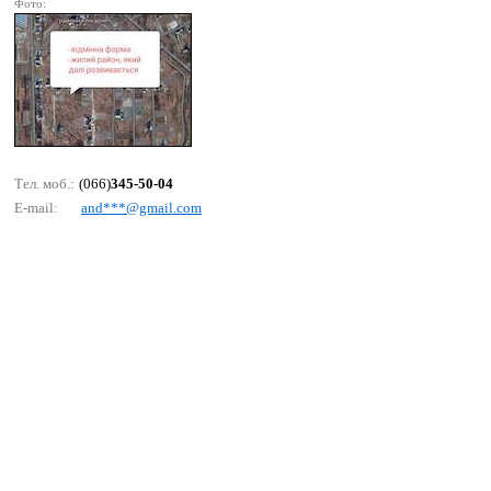
Фото:
Тел. моб.:
(066)
345-50-04
E-mail:
аnd***@gmаil.соm