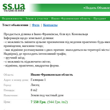
Подать Объявле
ОБЪЯВЛЕНИЯ
Недвижимость
:
Земля и участки
:
Ивано-Франковская область
: Продают
Текст обьявления
|
Фото
|
Контакты
Продається ділянка в Івано-Франківськ, біля вул. Коновальця
Інформація щодо земельної ділянки:
- є можливість змінити цільове призначення під ведення практично будь-яког
приміщення, магазини тощо;
- має відмінне розташування з двох причин: знаходиться на території міста
Надвірна), де проходить інтенсивний трафік;
- зручний заїзд;
- є можливість підключити світло;
- відмінна, практично, квадратна форма.
Ивано-Франковская область
Область:
Галицька 1
Адрес и номер дома:
Лисец
Город:
8 m2
Площадь:
Земля под частный дом
Назначение:
Цена:
7 550 Грн.
(944 Грн./m2)