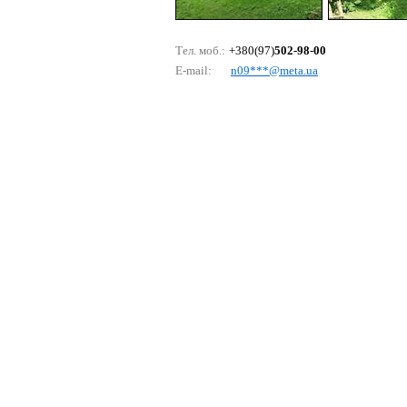
Тел. моб.:
+380(97)
502-98-00
E-mail:
n09***@mеtа.uа