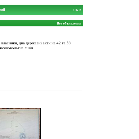
ний
UKR
Все объявления
 власники, два державні акти на 42 та 58
исоковольтна лінія