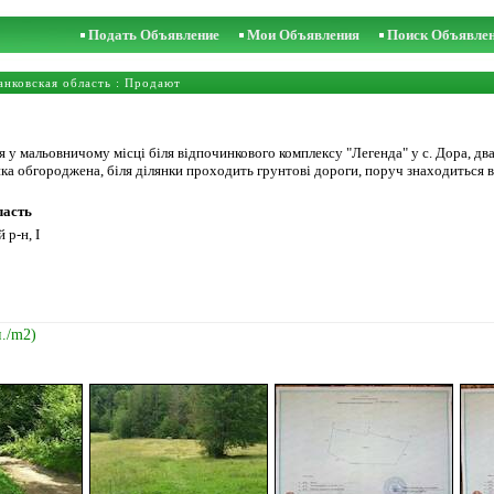
Подать Объявление
Мои Объявления
Поиск Объявле
нковская область
: Продают
 у мальовничому місці біля відпочинкового комплексу "Легенда" у с. Дора, два
янка обгороджена, біля ділянки проходить грунтові дороги, поруч знаходиться в
ласть
 р-н, І
н./m2)