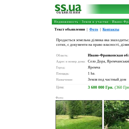
ОБЪЯВЛЕНИЯ
Недвижимость
:
Земля и участки
:
Ивано-Фра
Текст обьявления
|
Фото
|
Контакты
Продається земельна ділянка яка знаходиться
сотих, є документи на право власності, діл
Ивано-Франковская об
Область:
Село Дора, Яремчанський
Адрес и номер дома:
Яремча
Город:
1 ha.
Площадь:
Земля под частный дом
Назначение:
Цена:
3 600 000 Грн.
(360 Гр
Фото: