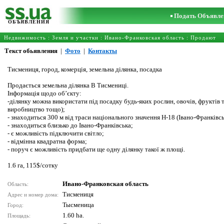
Подать Объявле
ОБЪЯВЛЕНИЯ
Недвижимость
:
Земля и участки
:
Ивано-Франковская область
: Продают
Текст обьявления
|
Фото
|
Контакты
Тисмениця, город, комерція, земельна ділянка, посадка
Продається земельна ділянка В Тисмениці.
Інформація щодо об’єкту:
-ділянку можна використати під посадку будь-яких рослин, овочів, фруктів 
виробництво тощо);
- знаходиться 300 м від траси національного значення Н-18 (Івано-Франківсь
- знаходиться близько до Івано-Франківська;
- є можливість підключити світло;
- відмінна квадратна форма;
- поруч є можливість придбати ще одну ділянку такої ж площі.
1.6 га, 115$/сотку
Ивано-Франковская область
Область:
Тисмениця
Адрес и номер дома:
Тысменица
Город:
1.60 ha.
Площадь: