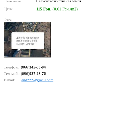
Сельскохозяйственая земля
Назначение:
Цена:
115 Грн.
(0.01 Грн./m2)
Фото:
Телефон:
(066)
345-50-04
Тел. моб.:
(096)
927-23-76
E-mail:
аnd***@gmаil.соm