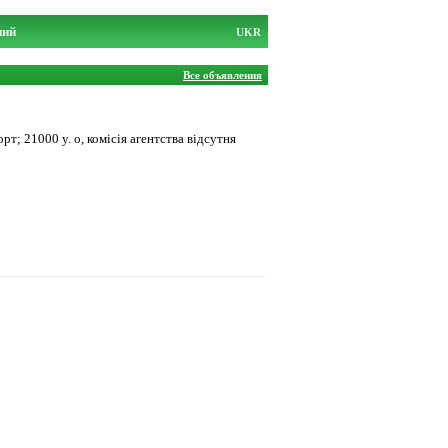
ний
UKR
Все объявления
рт; 21000 у. о, комісія агентства відсутня