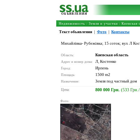
ОБЪЯВЛЕНИЯ
Недвижимость
:
Земля и участки
:
Киевская 
Текст обьявления
|
Фото
|
Контакты
Михайлівка- Рубежівка; 15 соток; вул. Л Кост
Киевская область
Область:
Л, Костенко
Адрес и номер дома:
Ирпень
Город:
1500 m2
Площадь:
Земля под частный дом
Назначение:
Цена:
800 000 Грн.
(533 Грн.
Фото: