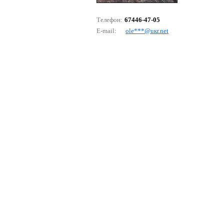
Телефон:
67446-47-05
E-mail:
оlе***@uкr.nеt