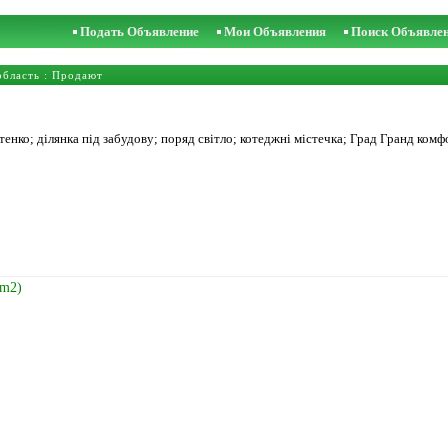
Подать Объявление
Мои Объявления
Поиск Объявле
область
: Продают
енко; ділянка під забудову; поряд світло; котеджні містечка; Град Гранд комфо
/m2)