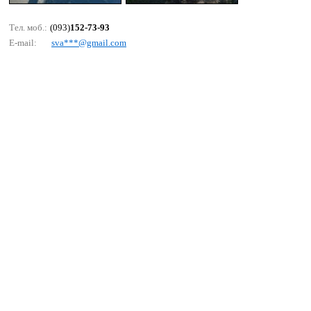
Тел. моб.:
(093)
152-73-93
E-mail:
svа***@gmаil.соm