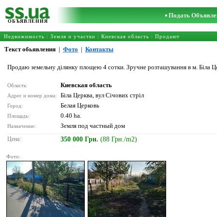
Подать Объявле
ОБЪЯВЛЕНИЯ
Недвижимость
:
Земля и участки
:
Киевская область
: Продают
Текст обьявления
|
Фото
|
Контакты
Продаю земельну ділянку площею 4 сотки. Зручне розташування в м. Біла Це
Киевская область
Область:
Біла Церква, вул Січових стріл
Адрес и номер дома:
Белая Церковь
Город:
0.40 ha.
Площадь:
Земля под частный дом
Назначение:
Цена:
350 000 Грн.
(88 Грн./m2)
Фото: