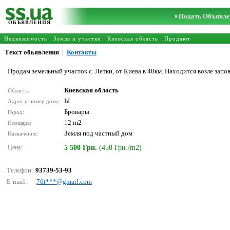
Подать Объявле
ОБЪЯВЛЕНИЯ
Недвижимость
:
Земля и участки
:
Киевская область
: Продают
Текст обьявления
|
Контакты
Продам земельный участок с. Летки, от Киева в 40км. Находится возле запо
Киевская область
Область:
Ы
Адрес и номер дома:
Бровары
Город:
12 m2
Площадь:
Земля под частный дом
Назначение:
Цена:
5 500 Грн.
(458 Грн./m2)
Телефон:
93739-53-93
E-mail:
76t***@gmаil.соm