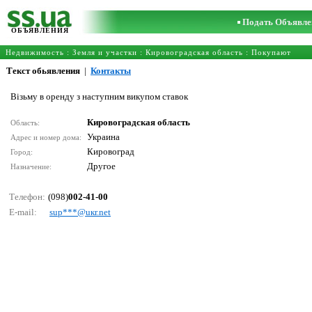
Подать Объявле
ОБЪЯВЛЕНИЯ
Недвижимость
:
Земля и участки
:
Кировоградская область
: Покупают
Текст обьявления
|
Контакты
Візьму в оренду з наступним викупом ставок
Кировоградская область
Область:
Украина
Адрес и номер дома:
Кировоград
Город:
Другое
Назначение:
Телефон:
(098)
002-41-00
E-mail:
suр***@uкr.nеt