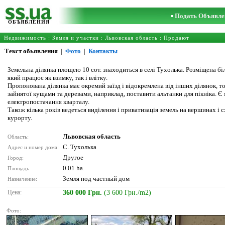
Подать Объявле
ОБЪЯВЛЕНИЯ
Недвижимость
:
Земля и участки
:
Львовская область
: Продают
Текст обьявления
|
Фото
|
Контакты
Земельна ділянка площею 10 сот. знаходиться в селі Тухолька. Розміщена бі
який працює як взимку, так і влітку.
Пропонована ділянка має окремий заїзд і відокремлена від інших ділянок, т
зайнятої кущами та деревами, наприклад, поставити альтанки для пікніка. 
електропостачання кварталу.
Також кілька років ведеться виділення і приватизація земель на вершинах і 
курорту.
Львовская область
Область:
С. Тухолька
Адрес и номер дома:
Другое
Город:
0.01 ha.
Площадь:
Земля под частный дом
Назначение:
Цена:
360 000 Грн.
(3 600 Грн./m2)
Фото: