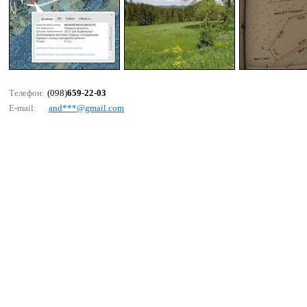
Телефон:
(098)
659-22-03
E-mail:
аnd***@gmаil.соm