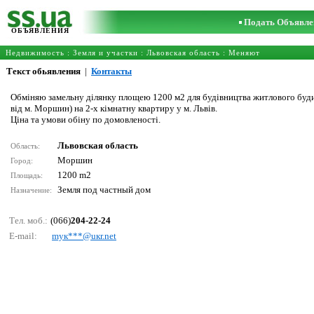
Подать Объявле
ОБЪЯВЛЕНИЯ
Недвижимость
:
Земля и участки
:
Львовская область
: Меняют
Текст обьявления
|
Контакты
Обміняю замельну ділянку площею 1200 м2 для будівництва житлового будинк
від м. Моршин) на 2-х кімнатну квартиру у м. Львів.
Ціна та умови обіну по домовленості.
Львовская область
Область:
Моршин
Город:
1200 m2
Площадь:
Земля под частный дом
Назначение:
Тел. моб.:
(066)
204-22-24
E-mail:
myк***@uкr.nеt