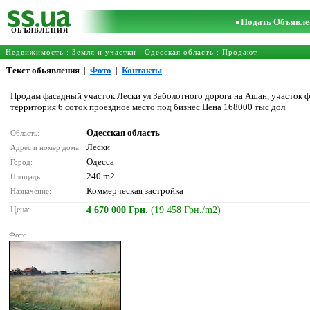
Подать Объявле
ОБЪЯВЛЕНИЯ
Недвижимость
:
Земля и участки
:
Одесская область
: Продают
Текст обьявления
|
Фото
|
Контакты
Продам фасадный участок Лески ул Заболотного дорога на Ашан, участок фа
территория 6 соток проездное место под бизнес Цена 168000 тыс дол
Одесская область
Область:
Лески
Адрес и номер дома:
Одесса
Город:
240 m2
Площадь:
Коммерческая застройка
Назначение:
Цена:
4 670 000 Грн.
(19 458 Грн./m2)
Фото: