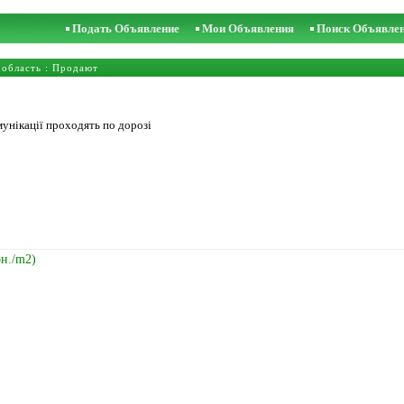
Подать Объявление
Мои Объявления
Поиск Объявле
 область
: Продают
унікації проходять по дорозі
рн./m2)