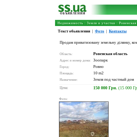
ОБЪЯВЛЕНИЯ
Недвижимость
:
Земля и участки
:
Ровенская
Текст обьявления
|
Фото
|
Контакты
Продам приватизовану земельну ділянку, ком
Ровенская область
Область:
Зоопарк
Адрес и номер дома:
Ровно
Город:
10 m2
Площадь:
Земля под частный дом
Назначение:
Цена:
150 000 Грн.
(15 000 Г
Фото: