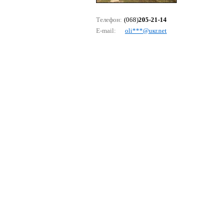
Телефон:
(068)
205-21-14
E-mail:
оli***@uкr.nеt