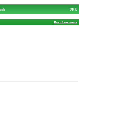
ний
UKR
Все объявления