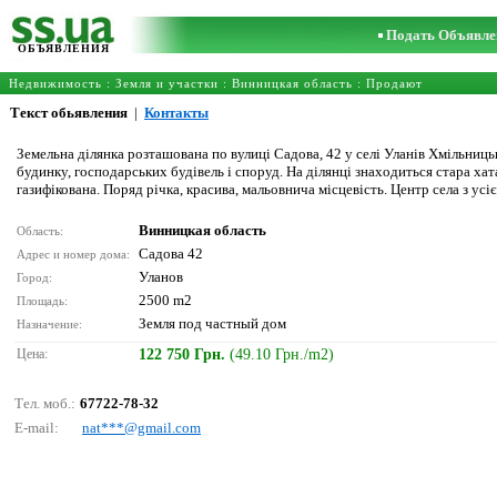
Подать Объявле
ОБЪЯВЛЕНИЯ
Недвижимость
:
Земля и участки
:
Винницкая область
: Продают
Текст обьявления
|
Контакты
Земельна ділянка розташована по вулиці Садова, 42 у селі Уланів Хмільниць
будинку, господарських будівель і споруд. На ділянці знаходиться стара ха
газифікована. Поряд річка, красива, мальовнича місцевість. Центр села з 
Винницкая область
Область:
Садова 42
Адрес и номер дома:
Уланов
Город:
2500 m2
Площадь:
Земля под частный дом
Назначение:
Цена:
122 750 Грн.
(49.10 Грн./m2)
Тел. моб.:
67722-78-32
E-mail:
nаt***@gmаil.соm