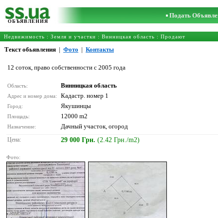
Подать Объявле
ОБЪЯВЛЕНИЯ
Недвижимость
:
Земля и участки
:
Винницкая область
: Продают
Текст обьявления
|
Фото
|
Контакты
12 соток, право собственности с 2005 года
Винницкая область
Область:
Кадастр. номер 1
Адрес и номер дома:
Якушинцы
Город:
12000 m2
Площадь:
Дачный участок, огород
Назначение:
Цена:
29 000 Грн.
(2.42 Грн./m2)
Фото: