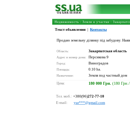
ОБЪЯВЛЕНИЯ
Недвижимость
:
Земля и участки
:
Закарпатс
Текст обьявления
|
Контакты
Продаю земельну ділянку під забудову. Наяв
Закарпатская область
Область:
Персикова 9
Адрес и номер дома:
Виноградов
Город:
0.10 ha.
Площадь:
Земля под частный дом
Назначение:
Цена:
180 000 Грн.
(180 Грн.
Тел. моб.:
+380(96)
272-77-10
E-mail:
yur***@gmаil.соm