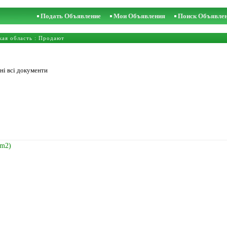
Подать Объявление
Мои Объявления
Поиск Объявле
кая область
: Продают
ні всі документи
/m2)