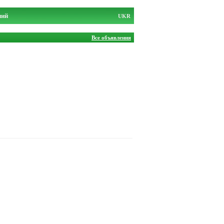
ний
UKR
Все объявления