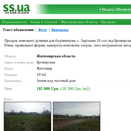
Подать Объявле
ОБЪЯВЛЕНИЯ
Недвижимость
:
Земля и участки
:
Житомирская область
: Продают
Текст обьявления
|
Фото
|
Контакты
Продаж земельної ділянки для будівництва, с. Зарічани 10 сот, від Броварськ
Рівна, правильної форми, навпроти невеличке озерце, тихе нетранзитне місц
Житомирская область
Область:
Броварська
Адрес и номер дома:
Житомир
Город:
10 m2
Площадь:
Земля под частный дом
Назначение:
Цена:
185 000 Грн.
(18 500 Грн./m2)
Фото: