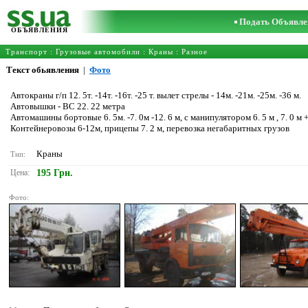
Подать Объявле
ОБЪЯВЛЕНИЯ
Транспорт
:
Грузовые автомобили
:
Краны
: Разное
Текст обьявления
|
Фото
Автокраны г/п 12. 5т. -14т. -16т. -25 т. вылет стрелы - 14м. -21м. -25м. -36 м.
Автовышки - ВС 22. 22 метра
Автомашины бортовые 6. 5м. -7. 0м -12. 6 м, с манипулятором 6. 5 м , 7. 0 м +
Контейнеровозы 6-12м, прицепы 7. 2 м, перевозка негабаритных грузов
Краны
Тип:
Цена:
195 Грн.
Фото: