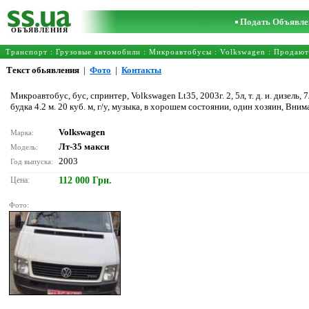
Подать Объявле
ОБЪЯВЛЕНИЯ
Транспорт
:
Грузовые автомобили
:
Микроавтобусы
:
Volkswagen
: Продают
Текст обьявления
|
Фото
|
Контакты
Микроавтобус, бус, спринтер, Volkswagen Lt35, 2003г. 2, 5л, т. д. и. дизель, 
будка 4.2 м. 20 куб. м, г/у, музыка, в хорошем состоянии, один хозяин, Вни
Volkswagen
Марка:
Лт-35 макси
Модель:
2003
Год выпуска:
Цена:
112 000 Грн.
Фото: