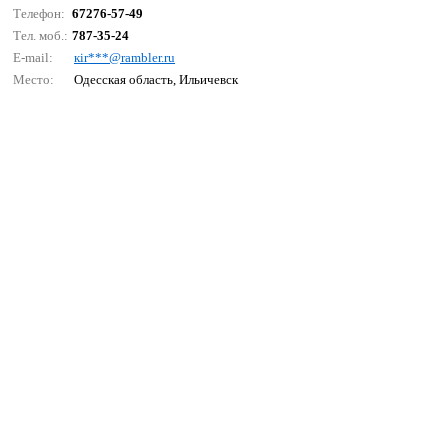
Телефон:
67276-57-49
Тел. моб.:
787-35-24
E-mail:
кir***@rаmblеr.ru
Место:
Одесская область, Ильичевск