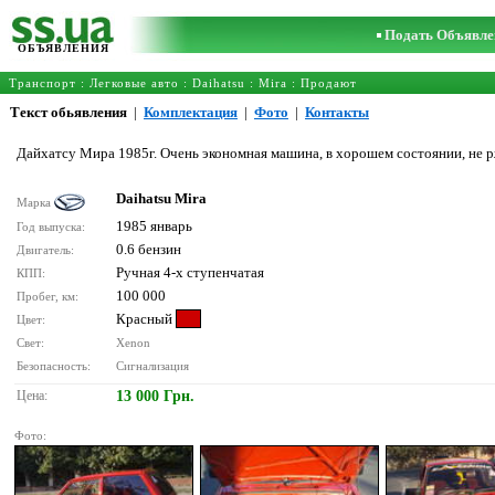
Подать Объявле
ОБЪЯВЛЕНИЯ
Транспорт
:
Легковые авто
:
Daihatsu
:
Mira
: Продают
Текст обьявления
|
Комплектация
|
Фото
|
Контакты
Дайхатсу Мира 1985г. Очень экономная машина, в хорошем состоянии, не ржа
Daihatsu Mira
Марка
1985 январь
Год выпуска:
0.6 бензин
Двигатель:
Ручная 4-х ступенчатая
КПП:
100 000
Пробег, км:
Красный
Цвет:
Свет:
Xenon
Безопасность:
Сигнализация
Цена:
13 000 Грн.
Фото: