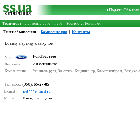
Подать Объявле
ОБЪЯВЛЕНИЯ
Транспорт
:
Легковые авто
:
Ford
:
Scorpio
: Покупают
Текст обьявления
|
Комплектация
|
Контакты
Возьму в аренду с выкупом.
Ford Scorpio
Марка
2.0 бензин/газ
Двигатель:
Комплектация:
Усилитель руля, Эл. стёкла, Кондиционер, Климат-контроль, Воздухо-
Тел. моб.:
(050)
865-27-85
E-mail:
реt***@mаil.ru
Место:
Киев, Троещина