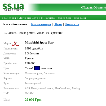
Подать Объявле
ОБЪЯВЛЕНИЯ
Транспорт
:
Легковые авто
:
Mitsubishi
:
Space Star
: Продают
Текст обьявления
|
Комплектация
|
Фото
|
Контакты
В Латвий, Новые ремни, масло, из Германии
Mitsubishi Space Star
Марка
1999 декабрь
Год выпуска:
1.3 бензин
Двигатель:
Ручная
КПП:
178 000
Пробег, км:
Синий
металлик
Цвет:
Комплектация:
Усилитель руля, Эл. стёкла
Зеркала:
Эл. регулируемые
Руль:
Регулируемый
Безопасность:
ABS, Центральный замок, Имобилайзер, Air-bag
Hi-Fi:
FM/AM
Цена:
29 000 Грн.