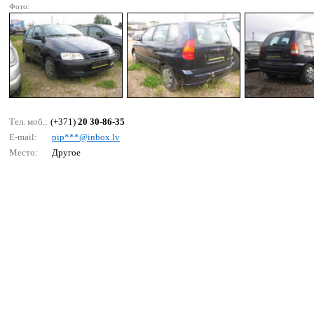
Фото:
Тел. моб.:
(+371)
20 30-86-35
E-mail:
рiр***@inbох.lv
Место:
Другое