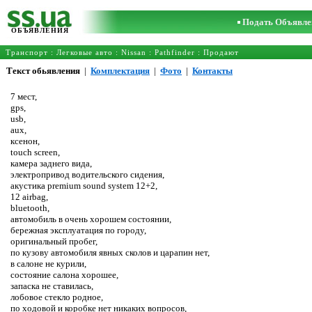
Подать Объявле
ОБЪЯВЛЕНИЯ
Транспорт
:
Легковые авто
:
Nissan
:
Pathfinder
: Продают
Текст обьявления
|
Комплектация
|
Фото
|
Контакты
7 мест,
gps,
usb,
aux,
ксенон,
touch screen,
камера заднего вида,
электропривод водительского сидения,
акустика premium sound system 12+2,
12 airbag,
bluetooth,
автомобиль в очень хорошем состоянии,
бережная эксплуатация по городу,
оригинальный пробег,
по кузову автомобиля явных сколов и царапин нет,
в салоне не курили,
состояние салона хорошее,
запаска не ставилась,
лобовое стекло родное,
по ходовой и коробке нет никаких вопросов,