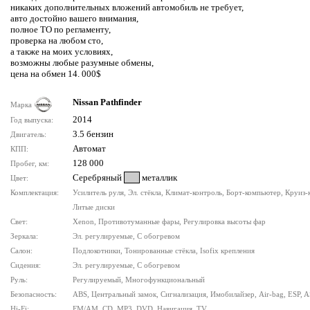
никаких дополнительных вложений автомобиль не требует,
авто достойно вашего внимания,
полное ТО по регламенту,
проверка на любом сто,
а также на моих условиях,
возможны любые разумные обмены,
цена на обмен 14. 000$
Nissan Pathfinder
Марка
2014
Год выпуска:
3.5 бензин
Двигатель:
Автомат
КПП:
128 000
Пробег, км:
Серебряный
металлик
Цвет:
Комплектация:
Усилитель руля, Эл. стёкла, Климат-контроль, Борт-компьютер, Круиз-
Литые диски
Свет:
Xenon, Противотуманные фары, Регулировка высоты фар
Зеркала:
Эл. регулируемые, С обогревом
Салон:
Подлокотники, Тонированные стёкла, Isofix крепления
Сидения:
Эл. регулируемые, С обогревом
Руль:
Регулируемый, Многофункциональный
Безопасность:
ABS, Центральный замок, Сигнализация, Имобилайзер, Air-bag, ESP, 
Hi-Fi:
FM/AM, CD, MP3, DVD, Навигация, TV