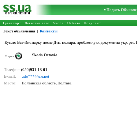
Подать Объявле
ОБЪЯВЛЕНИЯ
Транспорт
:
Легковые авто
:
Skoda
:
Octavia
: Покупают
Текст обьявления
|
Контакты
Куплю Ваз-Иномарку после Дтп, пожара, проблемную, документы укр. рег. 
Skoda Octavia
Марка
Телефон:
(050)
931-13-01
E-mail:
udо***@uкr.nеt
Место:
Полтавская область, Полтава