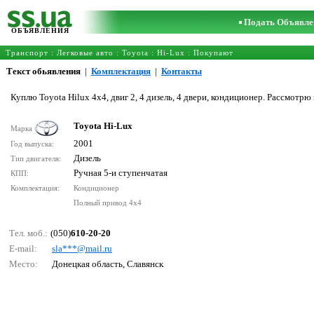
Подать Объявле
ОБЪЯВЛЕНИЯ
Транспорт
:
Легковые авто
:
Toyota
:
Hi-Lux
: Покупают
Текст обьявления
|
Комплектация
|
Контакты
Куплю Toyota Hilux 4x4, двиг 2, 4 дизель, 4 двери, кондиционер. Рассмотрю
Toyota Hi-Lux
Марка
2001
Год выпуска:
Дизель
Тип двигателя:
Ручная 5-и ступенчатая
КПП:
Комплектация:
Кондиционер
Полный привод 4x4
Тел. моб.:
(050)
610-20-20
E-mail:
slа***@mаil.ru
Место:
Донецкая область, Славянск