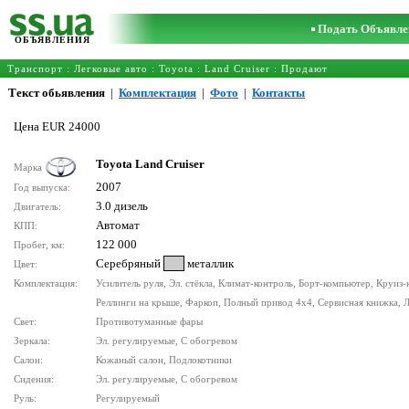
Подать Объявле
ОБЪЯВЛЕНИЯ
Транспорт
:
Легковые авто
:
Toyota
:
Land Cruiser
: Продают
Текст обьявления
|
Комплектация
|
Фото
|
Контакты
Цена EUR 24000
Toyota Land Cruiser
Марка
2007
Год выпуска:
3.0 дизель
Двигатель:
Автомат
КПП:
122 000
Пробег, км:
Серебряный
металлик
Цвет:
Комплектация:
Усилитель руля, Эл. стёкла, Климат-контроль, Борт-компьютер, Круиз-
Реллинги на крыше, Фаркоп, Полный привод 4x4, Сервисная книжка, 
Свет:
Противотуманные фары
Зеркала:
Эл. регулируемые, С обогревом
Салон:
Кожаный салон, Подлокотники
Сидения:
Эл. регулируемые, С обогревом
Руль:
Регулируемый