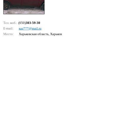
Тел. моб.:
(050)
303-59-30
E-mail:
каz***@mаil.ru
Место:
Харьковская область, Харьков