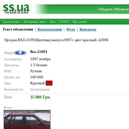
Подать Объявле
ОБЪЯВЛЕНИЯ
Транспорт
:
Легковые авто
:
Ваз
:
21093
: Продают
Текст обьявления
|
Комплектация
|
Фото
|
Контакты
Продам ВАЗ-21093(Балтика) выпуск1997г. цвет красный. 4200$
Ваз 21093
Марка
1997 ноябрь
Год выпуска:
1.5 бензин
Двигатель:
Ручная
КПП:
160 000
Пробег, км:
Красный
Цвет:
Безопасность:
Сигнализация
Цена:
35 000 Грн.
Фото: