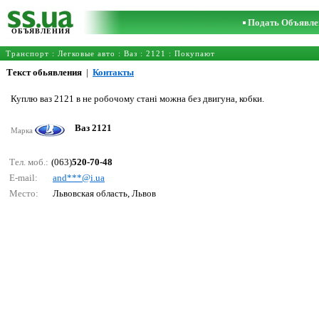
Подать Объявле
ОБЪЯВЛЕНИЯ
Транспорт
:
Легковые авто
:
Ваз
:
2121
: Покупают
Текст обьявления
|
Контакты
Куплю ваз 2121 в не робочому стані можна без двигуна, кобки.
Ваз 2121
Марка
Тел. моб.:
(063)
520-70-48
E-mail:
аnd***@i.uа
Место:
Львовская область, Львов