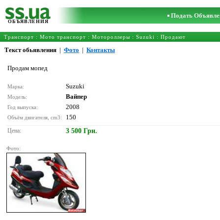
Подать Объявле
ОБЪЯВЛЕНИЯ
Транспорт
:
Мото транспорт
:
Мотороллеры
:
Suzuki
: Продают
Текст обьявления
|
Фото
|
Контакты
Продам мопед
Suzuki
Марка:
Вайпер
Модель:
2008
Год выпуска:
150
Объём двигателя, cm3:
Цена:
3 500 Грн.
Фото: