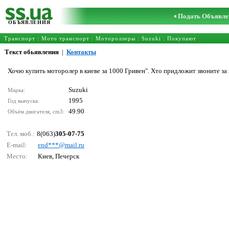
Подать Объявле
ОБЪЯВЛЕНИЯ
Транспорт
:
Мото транспорт
:
Мотороллеры
:
Suzuki
: Покупают
Текст обьявления
|
Контакты
Хочю купить моторолер в киеве за 1000 Гривен". Хто придложит звоните з
Suzuki
Марка:
1995
Год выпуска:
49.90
Объём двигателя, cm3:
Тел. моб.:
8(063)
305-07-75
E-mail:
еnd***@mаil.ru
Место:
Киев, Печерск