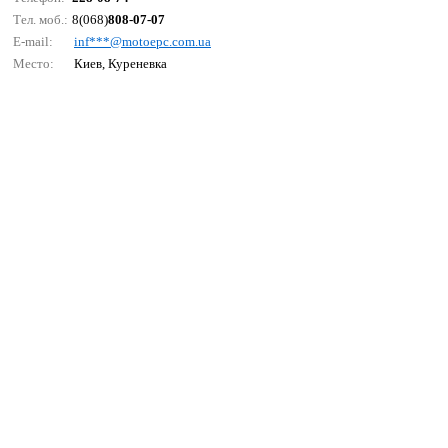
Тел. моб.:
8(068)
808-07-07
E-mail:
inf***@mоtоерс.соm.uа
Место:
Киев, Куреневка