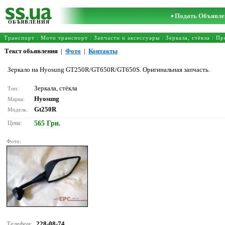
Подать Объявле
ОБЪЯВЛЕНИЯ
Транспорт
:
Мото транспорт
:
Запчасти и аксессуары
:
Зеркала, стёкла
: Пр
Текст обьявления
|
Фото
|
Контакты
Зеркало на Hyosung GT250R/GT650R/GT650S. Оригинальная запчасть.
Зеркала, стёкла
Тип:
Hyosung
Марка:
Gt250R
Модель:
Цена:
565 Грн.
Фото:
Телефон:
228-08-74