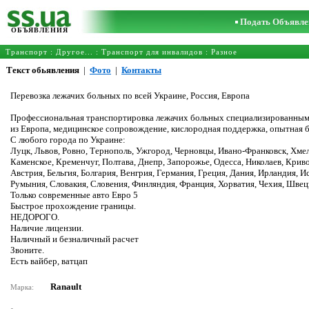
Подать Объявле
ОБЪЯВЛЕНИЯ
Транспорт
:
Другое...
:
Транспорт для инвалидов
: Разное
Текст обьявления
|
Фото
|
Контакты
Перевозка лежачих больных по всей Украине, Россия, Европа
Профессиональная транспортировка лежачих больных специализированным, 
из Европа, медицинское сопровождение, кислородная поддержка, опытная 
С любого города по Украине:
Луцк, Львов, Ровно, Тернополь, Ужгород, Черновцы, Ивано-Франковск, Хме
Каменское, Кременчуг, Полтава, Днепр, Запорожье, Одесса, Николаев, Криво
Австрия, Бельгия, Болгария, Венгрия, Германия, Греция, Дания, Ирландия, 
Румыния, Словакия, Словения, Финляндия, Франция, Хорватия, Чехия, Швец
Только современные авто Евро 5
Быстрое прохождение границы.
НЕДОРОГО.
Наличие лицензии.
Наличный и безналичный расчет
Звоните.
Есть вайбер, ватцап
Ranault
Марка: