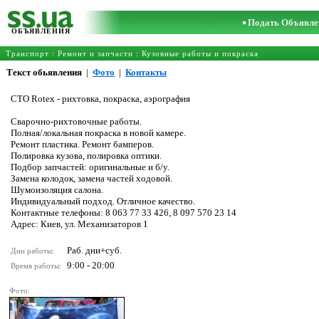
Подать Объявле
ОБЪЯВЛЕНИЯ
Транспорт
:
Ремонт и запчасти
:
Кузовные работы и покраска
Текст обьявления
|
Фото
|
Контакты
СТО Rotex - рихтовка, покраска, аэрография
Сварочно-рихтовочные работы.
Полная/локальная покраска в новой камере.
Ремонт пластика. Ремонт бамперов.
Полировка кузова, полировка оптики.
Подбор запчастей: оригинальные и б/у.
Замена колодок, замена частей ходовой.
Шумоизоляция салона.
Индивидуальный подход. Отличное качество.
Контактные телефоны: 8 063 77 33 426, 8 097 570 23 14
Адрес: Киев, ул. Механизаторов 1
Раб. дни+суб.
Дни работы:
9:00 - 20:00
Время работы:
Фото: